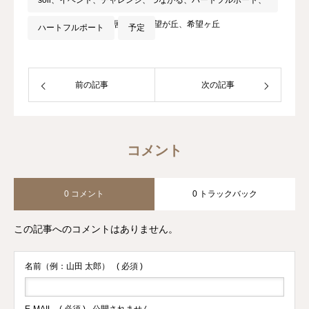
soil、イベント、チャレンジ、つながる、ハートフルポート、
地域交流、子どもの居場所、希望が丘、希望ヶ丘
ハートフルポート
予定
前の記事
次の記事
コメント
0 コメント
0 トラックバック
この記事へのコメントはありません。
名前（例：山田 太郎）
( 必須 )