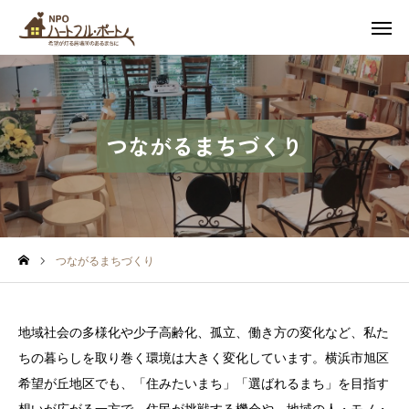
スケジュール
友達追加
アクセス
お問い合わせ
つながるまちづくり
私たちについて
カフェ
イベント
つながるまちづくり
soil 子どもの居場所
地域社会の多様化や少子高齢化、孤立、働き方の変化など、私た
つながるまちづくり
ちの暮らしを取り巻く環境は大きく変化しています。横浜市旭区
希望が丘地区でも、「住みたいまち」「選ばれるまち」を目指す
最新情報