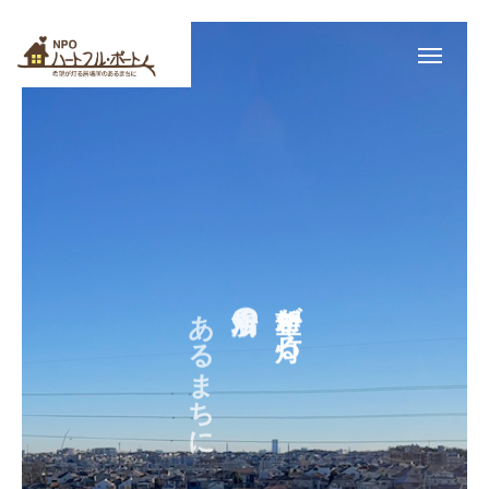
スケジュール
友達追加
アクセス
お問い合わせ
私たちについて
カフェ
居場所の
希望が灯る
あるまちに
イベント
soil 子どもの居場所
つながるまちづくり
最新情報