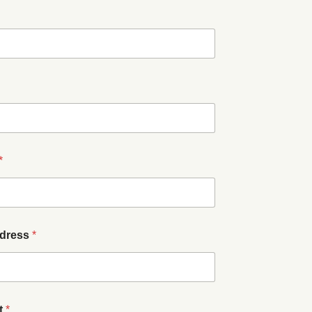
*
dress
*
t
*