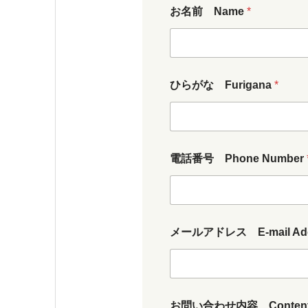
お名前 Name
*
ひ
ひらがな Furigana
*
ら
が
な
F
u
電話番号 Phone Number
r
i
g
a
n
a
メールアドレス E-mail Ad
N
u
m
b
N
e
お問い合わせ内容 Conten