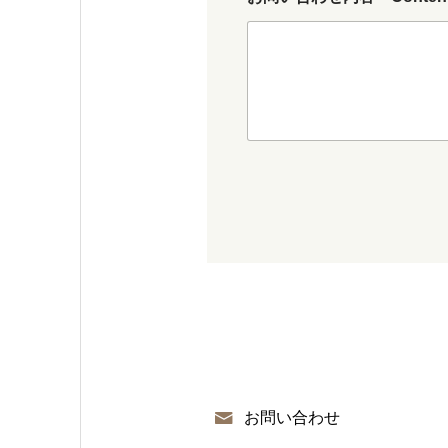
u
r
m
お
b
名
e
前
r
お
N
名
a
前
m
e
N
a
m
e
電
話
番
号
P
h
o
n
お問い合わせ
e