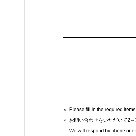
Please fill in the required ite
お問い合わせをいただいて2～
We will respond by phone or em